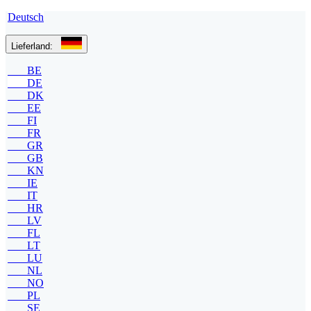
Deutsch
Lieferland:
BE
DE
DK
EE
FI
FR
GR
GB
KN
IE
IT
HR
LV
FL
LT
LU
NL
NO
PL
SE