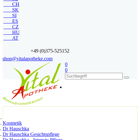
CH
SK
SI
ES
CZ
HU
AT
+49 (0)375-525152
shop@vitalapotheke.com
0
0
Kosmetik
Dr Hauschka
Dr Hauschka Gesichtspflege
Dr Hauschka - Intensiv Pflege